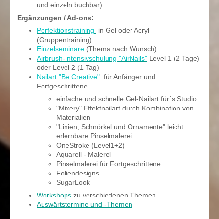
und einzeln buchbar)
Ergänzungen / Ad-ons:
Perfektionstraining
in Gel oder Acryl
(Gruppentraining)
Einzelseminare
(Thema nach Wunsch)
Airbrush-Intensivschulung "AirNails"
Level 1 (2 Tage)
oder Level 2 (1 Tag)
Nailart "Be Creative"
für Anfänger und
Fortgeschrittene
einfache und schnelle Gel-Nailart für´s Studio
"Mixery" Effektnailart durch Kombination von
Materialien
"Linien, Schnörkel und Ornamente" leicht
erlernbare Pinselmalerei
OneStroke (Level1+2)
Aquarell - Malerei
Pinselmalerei für Fortgeschrittene
Foliendesigns
SugarLook
Workshops
zu verschiedenen Themen
Auswärtstermine und -Themen