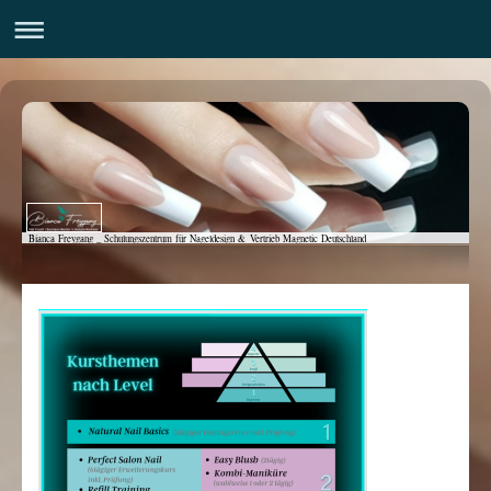
Bianca Freygang _ Schulungszentrum für Nageldesign & Vertrieb Magnetic Deutschland